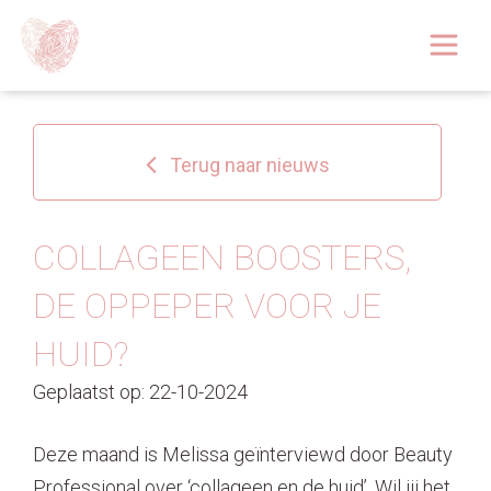
Afspraak boeken
Over
Terug naar nieuws
Huidoplossingen
Behandelingen
COLLAGEEN BOOSTERS,
DE OPPEPER VOOR JE
Tarieven 2026
HUID?
Blog
Geplaatst op: 22-10-2024
Webshop
Deze maand is Melissa geïnterviewd door Beauty
Afspraak
Professional over ‘collageen en de huid’. Wil jij het