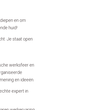
erdiepen en om
ende huid!
cht. Je staat open
sche werksfeer en
organiseerde
 mening en ideeën.
echte expert in
jaren werkervaring