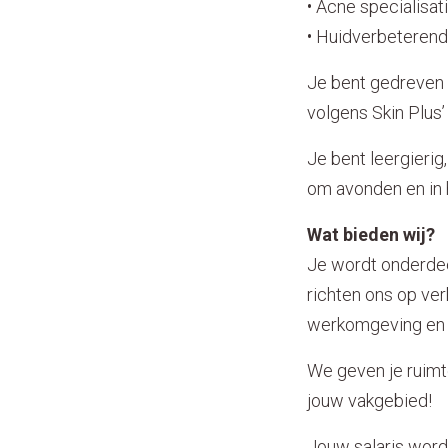
• Acne specialisati
• Huidverbeterend
Je bent gedreven e
volgens Skin Plus’
Je bent leergierig
om avonden en in 
Wat bieden wij?
Je wordt onderdee
richten ons op ver
werkomgeving en w
We geven je ruimte
jouw vakgebied!
Jouw salaris word