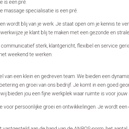
e is een pré.
e massage specialisatie is een pré.
n wordt blij van je werk. Je staat open om je kennis te v
 werkwijze je klant blij te maken met een gezonde en stral
, communicatief sterk, klantgericht, flexibel en service geri
het weekend te werken.
l van een klein en gedreven team. We bieden een dynami
betering en groei van ons bedrijf. Je komt in een goed ge
ij bieden jou een fijne werkplek waar ruimte is voor jouw
 voor persoonlijke groei en ontwikkelingen. Je wordt een 
t vastgesteld aan de hand van de ANBOS-norm, het aantal 