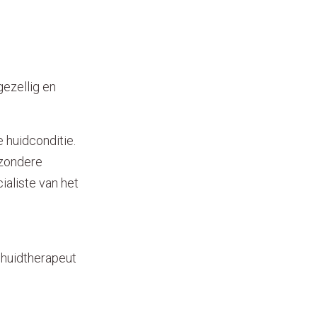
gezellig en
 huidconditie.
jzondere
aliste van het
 huidtherapeut