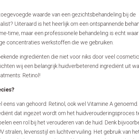
 toegevoegde waarde van een gezichtsbehandeling bij de
list? Uiteraard is het heerlijk om een ontspannende behand
e me-time, maar een professionele behandeling is echt waa
e concentraties werkstoffen die we gebruiken.
 bekende ingrediënten die niet voor niks door veel cosmet
chten wij een belangrijk huidverbeterend ingrediënt uit w
atments: Retinol!
ecies?
l eens van gehoord: Retinol, ook wel Vitamine A genoemd. 
rediënt dat ingezet wordt om het huidverouderingsproces t
spelen een rol bij het verouderen van de huid. Denk bijvoorb
V stralen, levensstijl en luchtvervuiling. Het gebruik van he