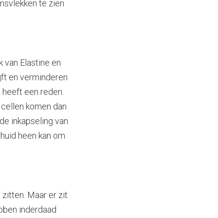
omsvlekken te zien
k van Elastine en
jft en verminderen
 heeft een reden.
de cellen komen dan
de inkapseling van
erhuid heen kan om
itten. Maar er zit
ebben inderdaad