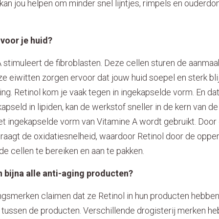
 kan jou helpen om minder snel lijntjes, rimpels en ouderd
voor je huid?
 stimuleert de fibroblasten. Deze cellen sturen de aanmaa
e eiwitten zorgen ervoor dat jouw huid soepel en sterk bli
ng. Retinol kom je vaak tegen in ingekapselde vorm. En dat
ekapseld in lipiden, kan de werkstof sneller in de kern van 
et ingekapselde vorm van Vitamine A wordt gebruikt. Door 
rtraagt de oxidatiesnelheid, waardoor Retinol door de opp
e cellen te bereiken en aan te pakken.
in bijna alle anti-aging producten?
gsmerken claimen dat ze Retinol in hun producten hebben z
l tussen de producten. Verschillende drogisterij merken h