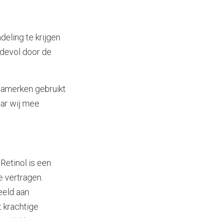
eling te krijgen
rdevol door de
icamerken gebruikt
aar wij mee
Retinol is een
e vertragen.
eeld aan
t krachtige