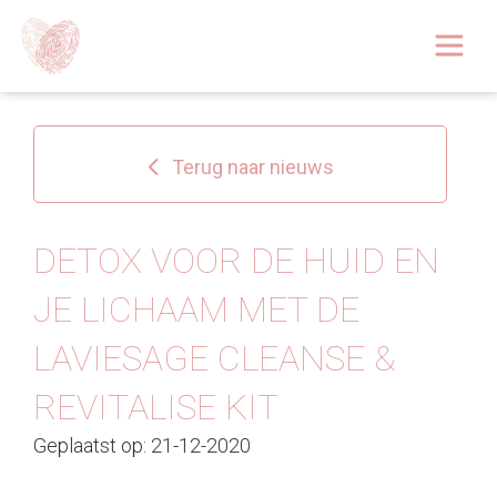
Afspraak boeken
Over
Terug naar nieuws
Huidoplossingen
Behandelingen
DETOX VOOR DE HUID EN
JE LICHAAM MET DE
Tarieven 2026
LAVIESAGE CLEANSE &
Blog
REVITALISE KIT
Webshop
Geplaatst op: 21-12-2020
Afspraak