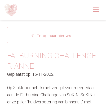
Afspraak boeken
Over
Terug naar nieuws
Huidoplossingen
Behandelingen
FATBURNING CHALLENGE
RIANNE
Tarieven 2026
Geplaatst op: 15-11-2022
Blog
Op 3 oktober heb ik met veel plezier meegedaan
Webshop
aan de Fatburning Challenge van ScKIN. ScKIN is
onze pijler “huidverbetering van binnenuit” met
Afspraak