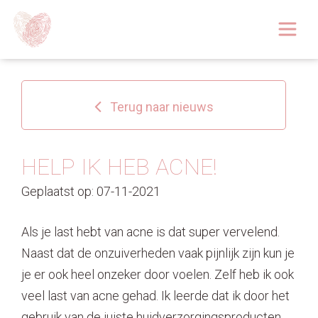
Afspraak boeken
Over
Terug naar nieuws
Huidoplossingen
Behandelingen
HELP IK HEB ACNE!
Geplaatst op: 07-11-2021
Tarieven 2026
Blog
Als je last hebt van acne is dat super vervelend.
Naast dat de onzuiverheden vaak pijnlijk zijn kun je
Webshop
je er ook heel onzeker door voelen. Zelf heb ik ook
veel last van acne gehad. Ik leerde dat ik door het
Afspraak
gebruik van de juiste huidverzorgingsproducten,