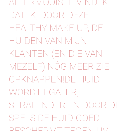
ALLERMOOISTE VIND IK
Contact
DAT IK, DOOR DEZE
HEALTHY MAKE-UP, DE
HUIDEN VAN MIJN
KLANTEN (EN DIE VAN
MEZELF) NÓG MEER ZIE
OPKNAPPEN!DE HUID
WORDT EGALER,
STRALENDER EN DOOR DE
SPF IS DE HUID GOED
BESCHERMT TEGEN UV-