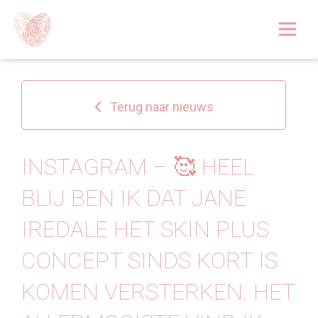
Afspraak boeken
Over
Terug naar nieuws
Huidoplossingen
Behandelingen
INSTAGRAM – 🥰 HEEL
BLIJ BEN IK DAT JANE
Tarieven 2026
IREDALE HET SKIN PLUS
Blog
CONCEPT SINDS KORT IS
Webshop
KOMEN VERSTERKEN. HET
Afspraak