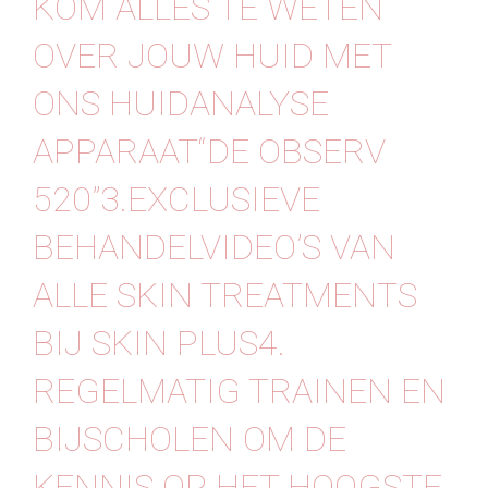
KOM ALLES TE WETEN
Contact
OVER JOUW HUID MET
ONS HUIDANALYSE
APPARAAT“DE OBSERV
520”3.EXCLUSIEVE
BEHANDELVIDEO’S VAN
ALLE SKIN TREATMENTS
BIJ SKIN PLUS4.
REGELMATIG TRAINEN EN
BIJSCHOLEN OM DE
KENNIS OP HET HOOGSTE