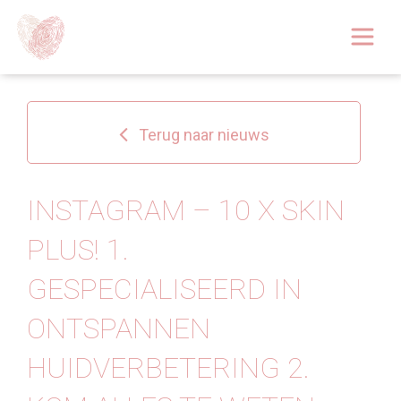
Afspraak boeken
Over
Terug naar nieuws
Huidoplossingen
Behandelingen
INSTAGRAM – 10 X SKIN
PLUS! 1.
Tarieven 2026
GESPECIALISEERD IN
Blog
ONTSPANNEN
Webshop
HUIDVERBETERING 2.
Afspraak