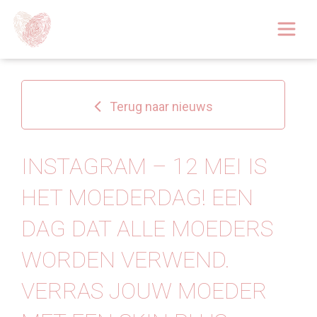
Afspraak boeken
Over
Terug naar nieuws
Huidoplossingen
Behandelingen
INSTAGRAM – 12 MEI IS
HET MOEDERDAG! EEN
Tarieven 2026
DAG DAT ALLE MOEDERS
Blog
WORDEN VERWEND.
Webshop
VERRAS JOUW MOEDER
Afspraak