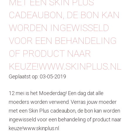
MET EEN SKIN PLUS
Contact
CADEAUBON, DE BON KAN
WORDEN INGEWISSELD
VOOR EEN BEHANDELING
OF PRODUCT NAAR
KEUZE!WWW.SKINPLUS.NL
Geplaatst op: 03-05-2019
12 mei is het Moederdag! Een dag dat alle
moeders worden verwend. Verras jouw moeder
met een Skin Plus cadeaubon, de bon kan worden
ingewisseld voor een behandeling of product naar
keuze!www.skinplus.nl