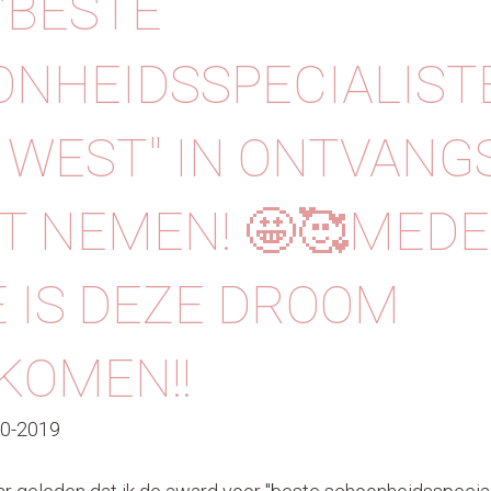
"BESTE
NHEIDSSPECIALIST
 WEST" IN ONTVANG
 NEMEN! 🤩🥰MEDE
E IS DEZE DROOM
KOMEN!!
10-2019