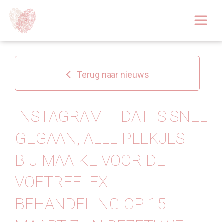
Afspraak boeken
Over
Terug naar nieuws
Huidoplossingen
Behandelingen
INSTAGRAM – DAT IS SNEL
GEGAAN, ALLE PLEKJES
Tarieven 2026
BIJ MAAIKE VOOR DE
Blog
VOETREFLEX
Webshop
BEHANDELING OP 15
Afspraak