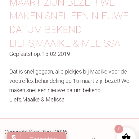
MAART ZIJN BEZET! WE
Contact
MAKEN SNEL EEN NIEUWE
DATUM BEKEND️
LIEFS,MAAIKE & MELISSA
Geplaatst op: 15-02-2019
Dat is snel gegaan, alle plekjes bij Maaike voor de
voetreflex behandeling op 15 maart zijn bezet! We
maken snel een nieuwe datum bekend️
Liefs,Maaike & Melissa
0
Copyright Skin Plus - 2026