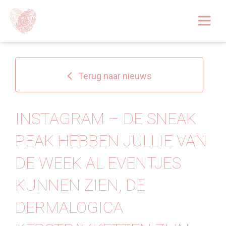
Afspraak boeken
Over
Terug naar nieuws
Huidoplossingen
Behandelingen
INSTAGRAM – DE SNEAK
PEAK HEBBEN JULLIE VAN
Tarieven 2026
DE WEEK AL EVENTJES
Blog
KUNNEN ZIEN, DE
Webshop
DERMALOGICA
Afspraak