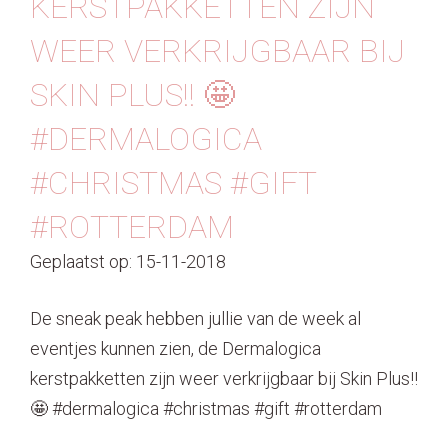
KERSTPAKKETTEN ZIJN
Contact
WEER VERKRIJGBAAR BIJ
SKIN PLUS!! 🤩
#DERMALOGICA
#CHRISTMAS #GIFT
#ROTTERDAM
Geplaatst op: 15-11-2018
De sneak peak hebben jullie van de week al
eventjes kunnen zien, de Dermalogica
kerstpakketten zijn weer verkrijgbaar bij Skin Plus!!
🤩 #dermalogica #christmas #gift #rotterdam