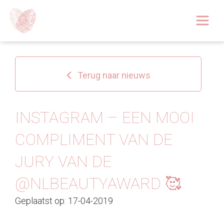
Afspraak boeken
Over
Terug naar nieuws
Huidoplossingen
Behandelingen
INSTAGRAM – EEN MOOI
COMPLIMENT VAN DE
Tarieven 2026
JURY VAN DE
Blog
@NLBEAUTYAWARD 🥰
Webshop
Geplaatst op: 17-04-2019
Afspraak