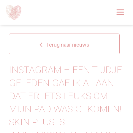
Afspraak boeken
Over
Terug naar nieuws
Huidoplossingen
Behandelingen
INSTAGRAM – EEN TIJDJE
GELEDEN GAF IK AL AAN
Tarieven 2026
DAT ER IETS LEUKS OM
Blog
MIJN PAD WAS GEKOMEN!
Webshop
SKIN PLUS IS
Afspraak