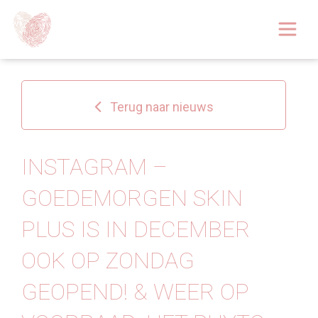
Afspraak boeken
Over
Terug naar nieuws
Huidoplossingen
Behandelingen
INSTAGRAM –
GOEDEMORGEN SKIN
Tarieven 2026
PLUS IS IN DECEMBER
Blog
OOK OP ZONDAG
Webshop
GEOPEND! & WEER OP
Afspraak