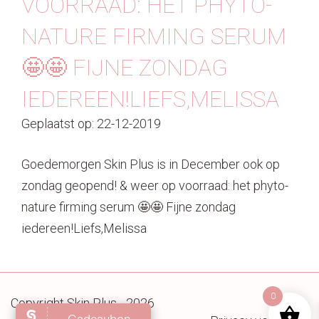
VOORRAAD: HET PHYTO-
Contact
NATURE FIRMING SERUM
🤩🤩 FIJNE ZONDAG
IEDEREEN!LIEFS,MELISSA
Geplaatst op: 22-12-2019
Goedemorgen Skin Plus is in December ook op
zondag geopend! & weer op voorraad: het phyto-
nature firming serum 🤩🤩 Fijne zondag
iedereen!Liefs,Melissa
0
Copyright Skin Plus - 2026