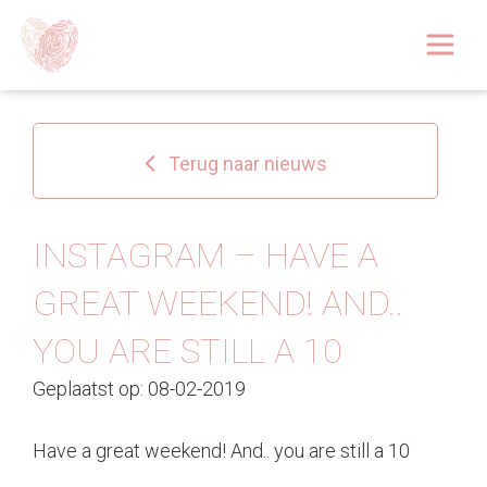
Afspraak boeken
Over
Terug naar nieuws
Huidoplossingen
Behandelingen
INSTAGRAM – HAVE A
GREAT WEEKEND! AND..
Tarieven 2026
YOU ARE STILL A 10
Blog
Geplaatst op: 08-02-2019
Webshop
Have a great weekend! And.. you are still a 10
Afspraak