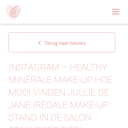
Afspraak boeken
Over
Terug naar nieuws
Huidoplossingen
Behandelingen
INSTAGRAM – HEALTHY
MINERALE MAKE-UP ️HOE
Tarieven 2026
MOOI VINDEN JULLIE DE
Blog
JANE IREDALE MAKE-UP
Webshop
STAND IN DE SALON
Afspraak