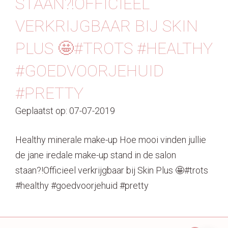
STAAN?!OFFICIEEL
Contact
VERKRIJGBAAR BIJ SKIN
PLUS 🤩#TROTS #HEALTHY
#GOEDVOORJEHUID
#PRETTY
Geplaatst op: 07-07-2019
Healthy minerale make-up ️Hoe mooi vinden jullie
de jane iredale make-up stand in de salon
staan?!Officieel verkrijgbaar bij Skin Plus 🤩#trots
#healthy #goedvoorjehuid #pretty