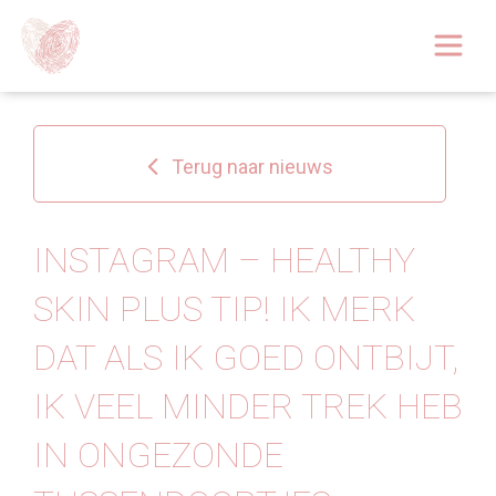
Afspraak boeken
Over
Terug naar nieuws
Huidoplossingen
Behandelingen
INSTAGRAM – HEALTHY
SKIN PLUS TIP! IK MERK
Tarieven 2026
DAT ALS IK GOED ONTBIJT,
Blog
IK VEEL MINDER TREK HEB
Webshop
IN ONGEZONDE
Afspraak