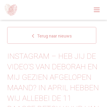
Afspraak boeken
Over
Terug naar nieuws
Huidoplossingen
Behandelingen
INSTAGRAM – HEB JIJ DE
VIDEO’S VAN DEBORAH EN
Tarieven 2026
MIJ GEZIEN AFGELOPEN
Blog
MAAND? ⁠⁠IN APRIL HEBBEN
Webshop
WIJ ALLEBEI DE 11
Afspraak