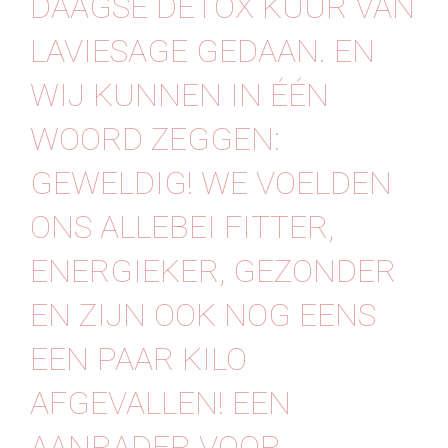
DAAGSE DETOX KUUR VAN
Contact
LAVIESAGE GEDAAN. EN
WIJ KUNNEN IN ÉÉN
WOORD ZEGGEN:
GEWELDIG! WE VOELDEN
ONS ALLEBEI FITTER,
ENERGIEKER, GEZONDER
EN ZIJN OOK NOG EENS
EEN PAAR KILO
AFGEVALLEN! ⁠⁠EEN
AANRADER VOOR