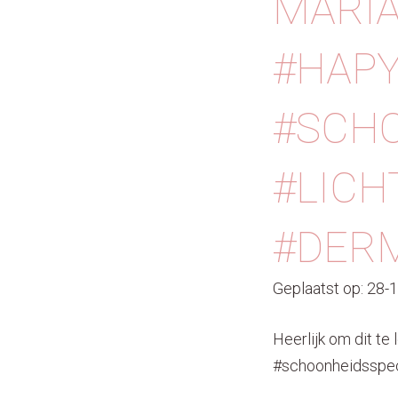
MARIA
#HAPY
#SCHO
#LICH
#DER
Geplaatst op: 28-
Heerlijk om dit te
#schoonheidsspeci