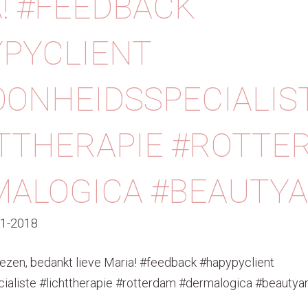
! #FEEDBACK
PYCLIENT
ONHEIDSSPECIALIS
TTHERAPIE #ROTTE
MALOGICA #BEAUTY
11-2018
 lezen, bedankt lieve Maria! #feedback #hapypyclient
aliste #lichttherapie #rotterdam #dermalogica #beautya