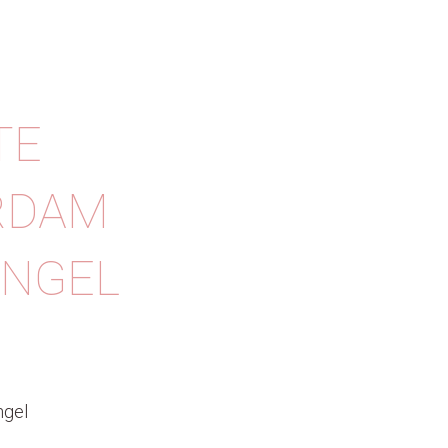
TE
RDAM
ANGEL
ngel