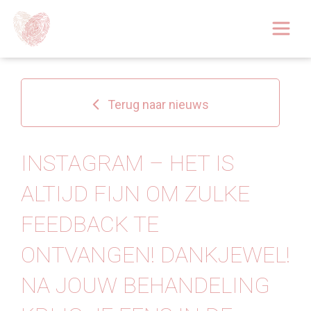
Afspraak boeken
Over
Terug naar nieuws
Huidoplossingen
Behandelingen
INSTAGRAM – HET IS
ALTIJD FIJN OM ZULKE
Tarieven 2026
FEEDBACK TE
Blog
ONTVANGEN! DANKJEWEL!
Webshop
NA JOUW BEHANDELING
Afspraak