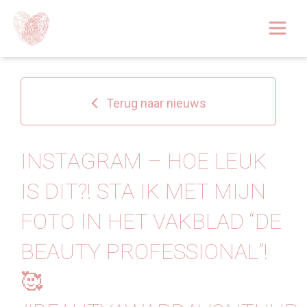
Afspraak boeken
Over
Terug naar nieuws
Huidoplossingen
Behandelingen
INSTAGRAM – HOE LEUK
IS DIT?! STA IK MET MIJN
Tarieven 2026
FOTO IN HET VAKBLAD “DE
Blog
BEAUTY PROFESSIONAL”!
Webshop
🥰
Afspraak