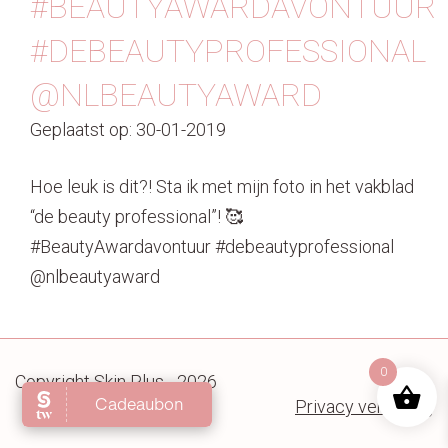
#BEAUTYAWARDAVONTUUR
Contact
#DEBEAUTYPROFESSIONAL
@NLBEAUTYAWARD
Geplaatst op: 30-01-2019
Hoe leuk is dit?! Sta ik met mijn foto in het vakblad
“de beauty professional”! 🥰
#BeautyAwardavontuur #debeautyprofessional
@nlbeautyaward
0
Copyright Skin Plus - 2026
Privacy verklaring