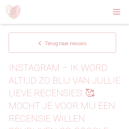
Afspraak boeken
Over
Terug naar nieuws
Huidoplossingen
Behandelingen
INSTAGRAM – IK WORD
ALTIJD ZO BLIJ VAN JULLIE
Tarieven 2026
LIEVE RECENSIES! 🥰
Blog
MOCHT JE VOOR MIJ EEN
Webshop
RECENSIE WILLEN
Afspraak