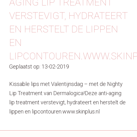
AGING LIP TREATMENT
Contact
VERSTEVIGT, HYDRATEERT
EN HERSTELT DE LIPPEN
EN
LIPCONTOUREN.WWW.SKINP
Geplaatst op: 13-02-2019
Kissable lips met Valentijnsdag – met de Nighty
Lip Treatment van Dermalogica!Deze anti-aging
lip treatment verstevigt, hydrateert en herstelt de
lippen en lipcontouren.www.skinplus.nl