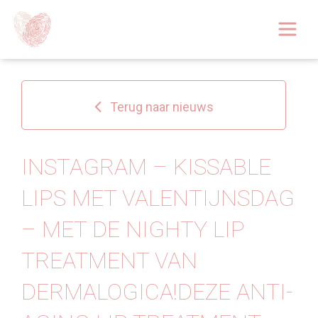
Afspraak boeken
Over
Terug naar nieuws
Huidoplossingen
Behandelingen
INSTAGRAM – KISSABLE
LIPS MET VALENTIJNSDAG
Tarieven 2026
– MET DE NIGHTY LIP
Blog
TREATMENT VAN
Webshop
DERMALOGICA!DEZE ANTI-
Afspraak