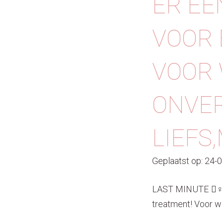
ER EE
VOOR 
VOOR W
ONVER
LIEFS
Geplaatst op: 24-
LAST MINUTE 🏼‍♀️
treatment! Voor wi