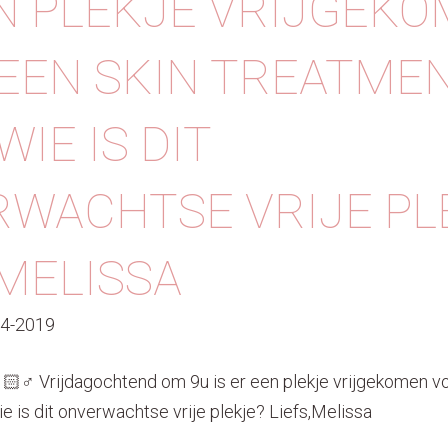
N PLEKJE VRIJGEK
EEN SKIN TREATMEN
IE IS DIT
WACHTSE VRIJE PL
,MELISSA
04-2019
🏻‍♂️ Vrijdagochtend om 9u is er een plekje vrijgekomen vo
e is dit onverwachtse vrije plekje? Liefs,Melissa