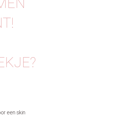
OMEN
T!
EKJE?
or een skin