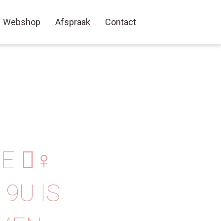
Webshop
Afspraak
Contact
🏼‍♀️
9U IS