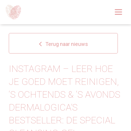
Afspraak boeken
Over
Terug naar nieuws
Huidoplossingen
Behandelingen
INSTAGRAM – LEER HOE
JE GOED MOET REINIGEN,
Tarieven 2026
‘S OCHTENDS ️& ‘S AVONDS
Blog
DERMALOGICA’S
Webshop
BESTSELLER: DE SPECIAL
Afspraak