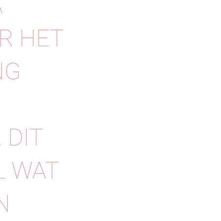
A
OR HET
NG
 DIT
L WAT
N