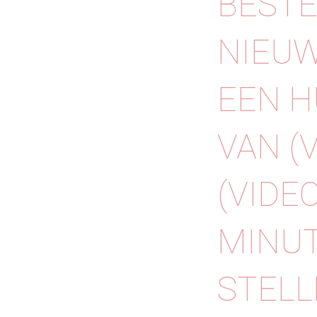
BESTE
NIEUW
⁠⁠EEN
VAN (
(VIDE
MINUT
STELL