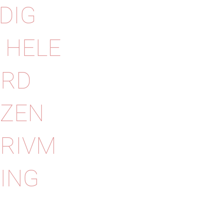
DIG
 HELE
ARD
EZEN
 RIVM
SING