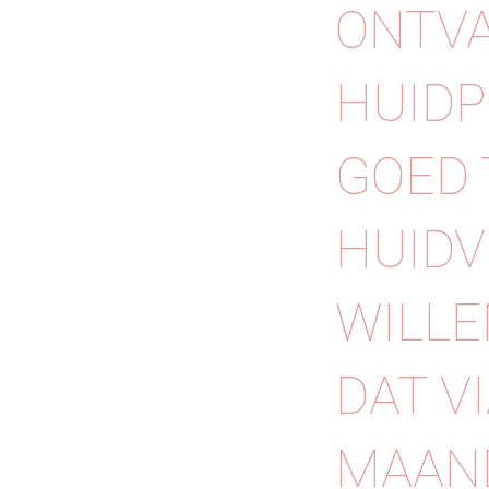
ONTVA
HUIDP
GOED 
HUID
WILLE
DAT V
MAAN