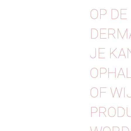
OP DE
DERMA
JE KA
OPHAL
OF WI
PRODU