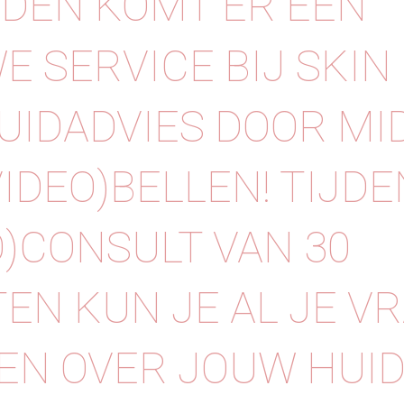
DEN KOMT ER EEN
E SERVICE BIJ SKIN 
 HUIDADVIES DOOR MI
VIDEO)BELLEN! TIJDE
O)CONSULT VAN 30
EN KUN JE AL JE V
EN OVER JOUW HUID!