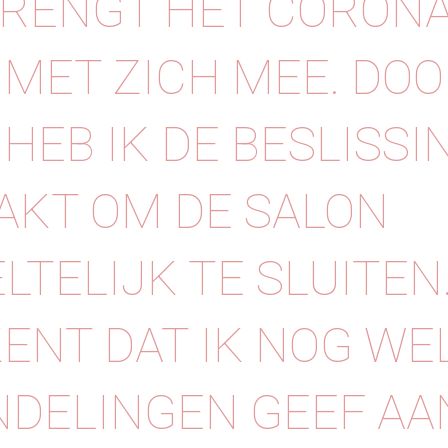
BRENGT HET CORON
 MET ZICH MEE. DO
 HEB IK DE BESLISSI
KT OM DE SALON
LTELIJK TE SLUITEN.
ENT DAT IK NOG WE
DELINGEN GEEF AA