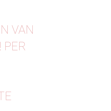
EN VAN
! PER
TE