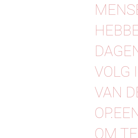
MENSE
HEBBE
DAGEN
VOLG 
VAN D
OP.⁠⁠E
OM TE