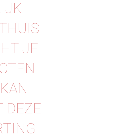
IJK
THUIS
HT JE
CTEN
 KAN
T DEZE
RTING