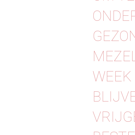
ONDE
GEZON
MEZEL
WEEK 
BLIJVE
VRIJG