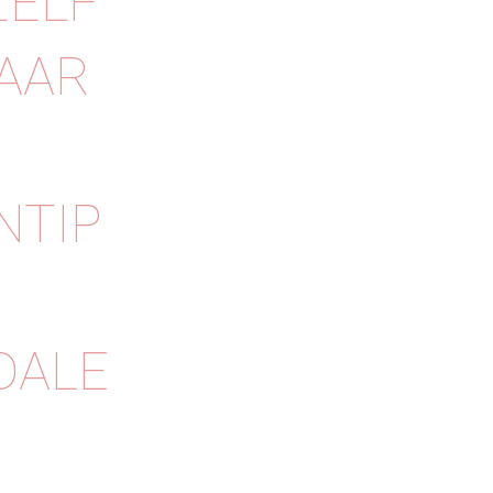
ZELF
KAAR
NTIP
DALE