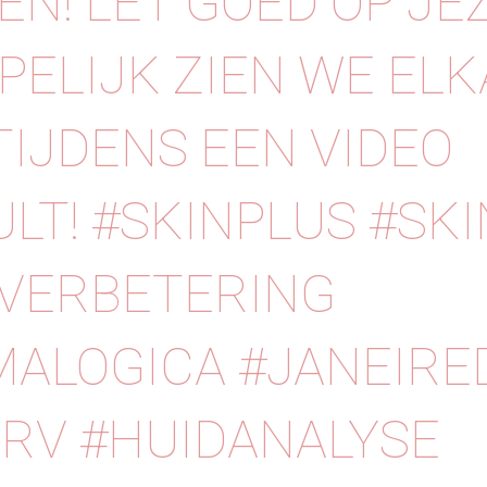
N! ⁠⁠LET GOED OP JE
PELIJK ZIEN WE EL
TIJDENS EEN VIDEO
T! ⁠⁠#SKINPLUS #SKI
VERBETERING
ALOGICA #JANEIRE
RV #HUIDANALYSE