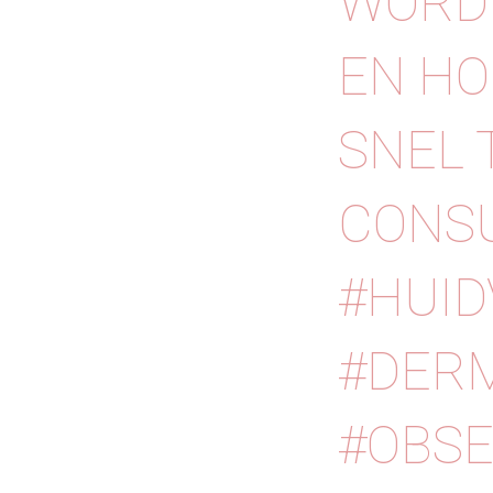
WORDE
EN HO
SNEL 
CONSUL
#HUID
#DERM
#OBSE