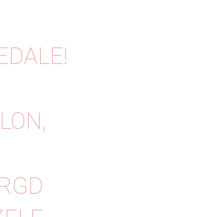
EDALE!
LON,
ORGD