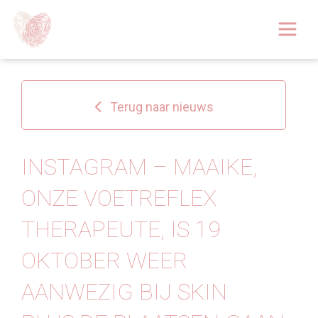
Afspraak boeken
Over
Terug naar nieuws
Huidoplossingen
Behandelingen
INSTAGRAM – MAAIKE,
ONZE VOETREFLEX
Tarieven 2026
THERAPEUTE, IS 19
Blog
OKTOBER WEER
Webshop
AANWEZIG BIJ SKIN
Afspraak