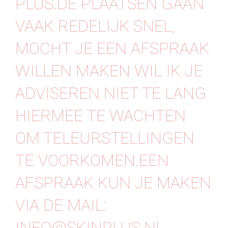
PLUS.DE PLAATSEN GAAN
Contact
VAAK REDELIJK SNEL,
MOCHT JE EEN AFSPRAAK
WILLEN MAKEN WIL IK JE
ADVISEREN NIET TE LANG
HIERMEE TE WACHTEN
OM TELEURSTELLINGEN
TE VOORKOMEN.EEN
AFSPRAAK KUN JE MAKEN
VIA DE MAIL:
INFO@SKINPLUS.NL