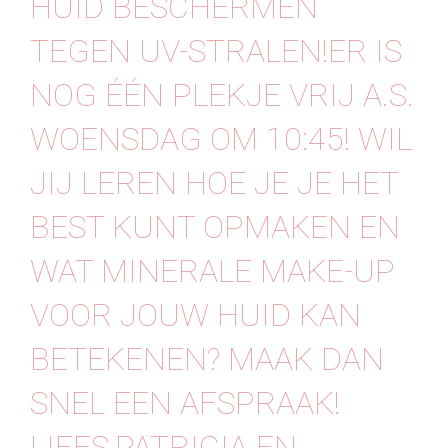
HUID BESCHERMEN
Contact
TEGEN UV-STRALEN!ER IS
NOG ÉÉN PLEKJE VRIJ A.S.
WOENSDAG OM 10:45! WIL
JIJ LEREN HOE JE JE HET
BEST KUNT OPMAKEN EN
WAT MINERALE MAKE-UP
VOOR JOUW HUID KAN
BETEKENEN? MAAK DAN
SNEL EEN AFSPRAAK!
LIEFS,PATRICIA EN