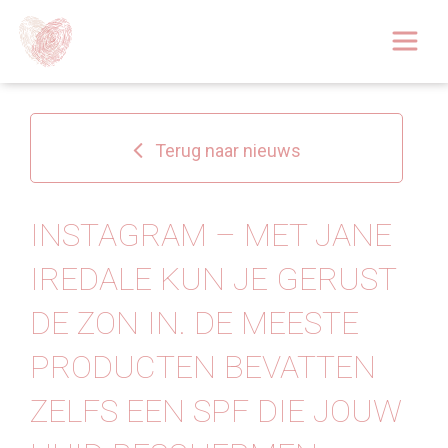
Afspraak boeken
Over
Terug naar nieuws
Huidoplossingen
Behandelingen
INSTAGRAM – MET JANE
IREDALE KUN JE GERUST
Tarieven 2026
DE ZON IN. DE MEESTE
Blog
PRODUCTEN BEVATTEN
Webshop
ZELFS EEN SPF DIE JOUW
Afspraak