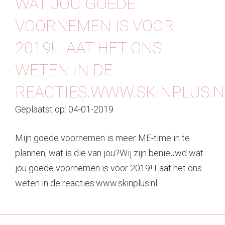
WAT JOU GOEDE
Contact
VOORNEMEN IS VOOR
2019! LAAT HET ONS
WETEN IN DE
REACTIES.WWW.SKINPLUS.N
Geplaatst op: 04-01-2019
Mijn goede voornemen is meer ME-time in te
plannen, wat is die van jou?Wij zijn benieuwd wat
jou goede voornemen is voor 2019! Laat het ons
weten in de reacties.www.skinplus.nl