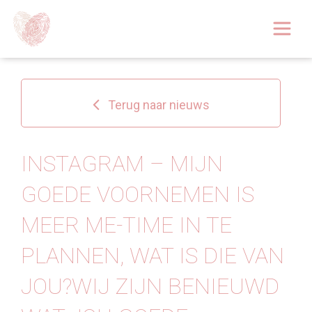
Afspraak boeken
Over
Terug naar nieuws
Huidoplossingen
Behandelingen
INSTAGRAM – MIJN
GOEDE VOORNEMEN IS
Tarieven 2026
MEER ME-TIME IN TE
Blog
PLANNEN, WAT IS DIE VAN
Webshop
JOU?WIJ ZIJN BENIEUWD
Afspraak