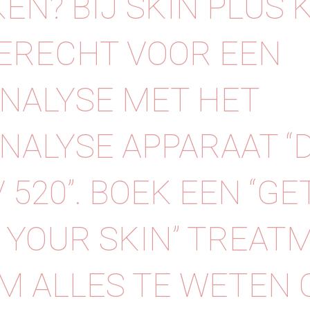
EN? BIJ SKIN PLUS 
ERECHT VOOR EEN
NALYSE MET HET
NALYSE APPARAAT “
 520”. BOEK EEN “GE
YOUR SKIN” TREAT
M ALLES TE WETEN 