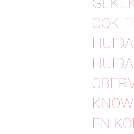
GEKEK
OOK T
HUIDA
HUIDA
OBERV
KNOW 
EN KO