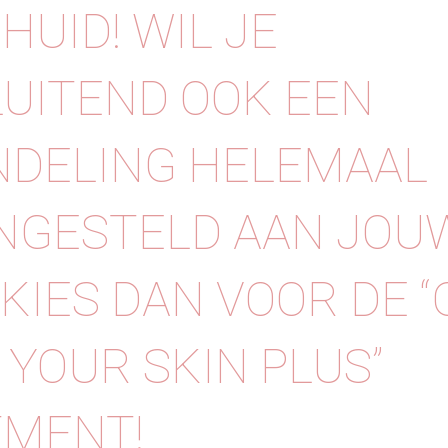
HUID! WIL JE
UITEND OOK EEN
NDELING HELEMAAL
NGESTELD AAN JOU
 KIES DAN VOOR DE “
YOUR SKIN PLUS”
TMENT!