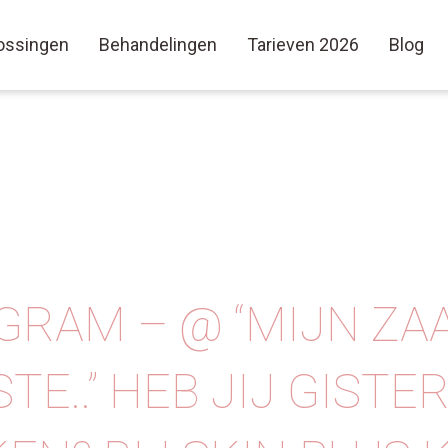
ossingen
Behandelingen
Tarieven 2026
Blog
GRAM – @ “MIJN ZAA
TE..” HEB JIJ GISTE