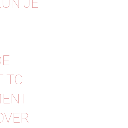
KUN JE
DE
T TO
MENT
OVER