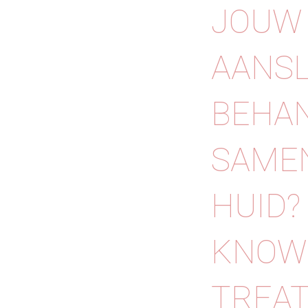
JOUW 
AANSL
BEHA
SAME
HUID?
KNOW 
TREA