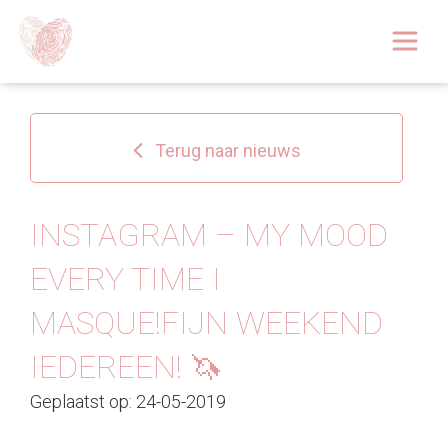
Afspraak boeken
Over
Terug naar nieuws
Huidoplossingen
Behandelingen
INSTAGRAM – MY MOOD
EVERY TIME I
Tarieven 2026
MASQUE!FIJN WEEKEND
Blog
IEDEREEN! 🦄
Webshop
Geplaatst op: 24-05-2019
Afspraak