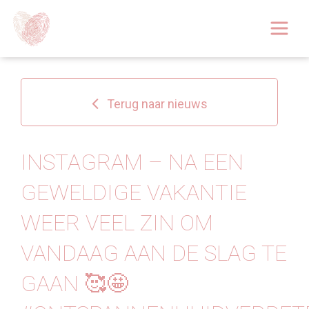
Afspraak boeken
Over
Terug naar nieuws
Huidoplossingen
Behandelingen
INSTAGRAM – NA EEN
GEWELDIGE VAKANTIE
Tarieven 2026
WEER VEEL ZIN OM
Blog
VANDAAG AAN DE SLAG TE
Webshop
GAAN 🥰🤩
Afspraak