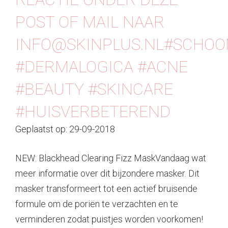
POST OF MAIL NAAR
INFO@SKINPLUS.NL#SCHOO
#DERMALOGICA #ACNE
#BEAUTY #SKINCARE
#HUISVERBETEREND
Geplaatst op: 29-09-2018
NEW: Blackhead Clearing Fizz MaskVandaag wat
meer informatie over dit bijzondere masker. Dit
masker transformeert tot een actief bruisende
formule om de poriën te verzachten en te
verminderen zodat puistjes worden voorkomen!