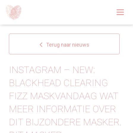
Afspraak boeken
Over
Terug naar nieuws
Huidoplossingen
Behandelingen
INSTAGRAM – NEW:
BLACKHEAD CLEARING
Tarieven 2026
FIZZ MASKVANDAAG WAT
Blog
MEER INFORMATIE OVER
Webshop
DIT BIJZONDERE MASKER.
Afspraak