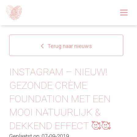
Afspraak boeken
Over
Terug naar nieuws
Huidoplossingen
Behandelingen
INSTAGRAM – NIEUW!
GEZONDE CRÈME
Tarieven 2026
FOUNDATION MET EEN
Blog
MOOI NATUURLIJK &
Webshop
DEKKEND EFFECT 🥰🥰
Afspraak
Geplaatst op: 07-09-2019