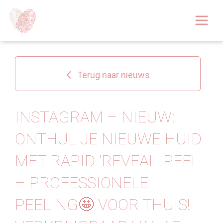
Afspraak boeken
Over
Terug naar nieuws
Huidoplossingen
Behandelingen
INSTAGRAM – NIEUW:
ONTHUL JE NIEUWE HUID
Tarieven 2026
MET RAPID 'REVEAL' PEEL
Blog
– PROFESSIONELE
Webshop
PEELING🤩 VOOR THUIS!
Afspraak