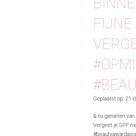
BINNE
FIJNE
VERGE
#OPM
#BEA
Geplaatst op: 21-
& nu genieten van
Vergeet je SPF ni
#beautyawardavon