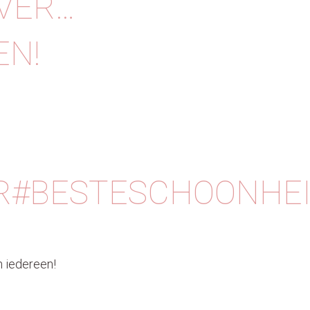
VER…
EN!
#BESTESCHOONHEID
n iedereen!