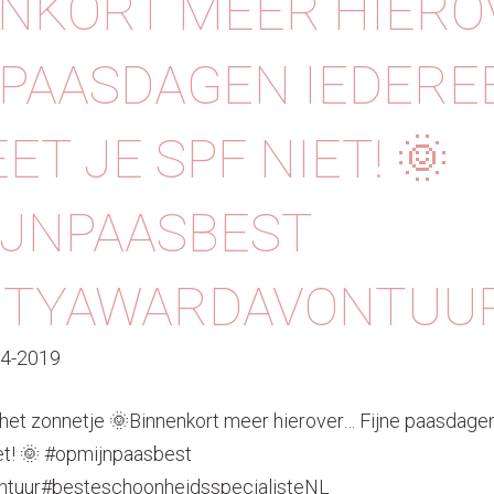
NKORT MEER HIERO
 PAASDAGEN IEDERE
ET JE SPF NIET! 🌞
IJNPAASBEST
UTYAWARDAVONTUUR
04-2019
 het zonnetje 🌞Binnenkort meer hierover… Fijne paasdage
et! 🌞 #opmijnpaasbest
tuur#besteschoonheidsspecialisteNL