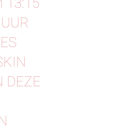
 13:15
 UUR
JES
SKIN
N DEZE
N