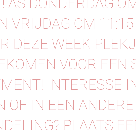
! AS DONDERDAG OM
N VRIJDAG OM 11:15
ER DEZE WEEK PLEK
EKOMEN VOOR EEN 
MENT! INTERESSE I
N OF IN EEN ANDERE
DELING? PLAATS EE