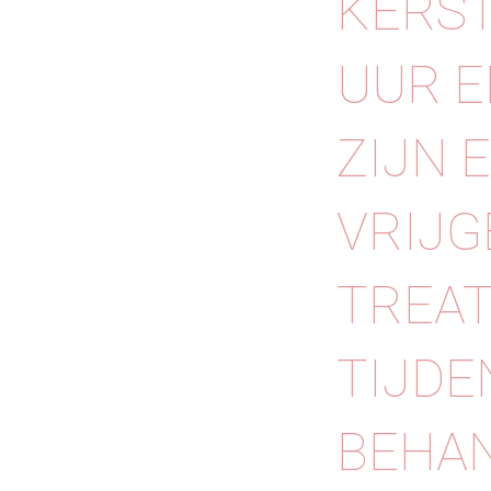
KERST
UUR E
ZIJN 
VRIJG
TREAT
TIJDE
BEHAN