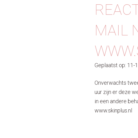
REACT
MAIL 
WWW.S
Geplaatst op: 11-
Onverwachts twee 
uur zijn er deze w
in een andere beha
www.skinplus.nl