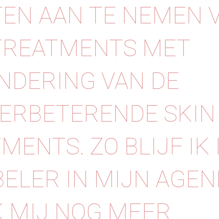
EN AAN TE NEMEN 
TREATMENTS MET
NDERING VAN DE
ERBETERENDE SKIN
MENTS. ZO BLIJF IK 
BELER IN MIJN AGEN
K MIJ NOG MEER