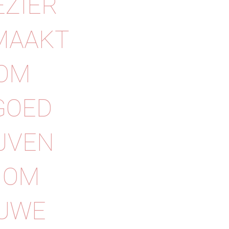
EZIER
 MAAKT
 OM
GOED
JVEN
N OM
EUWE