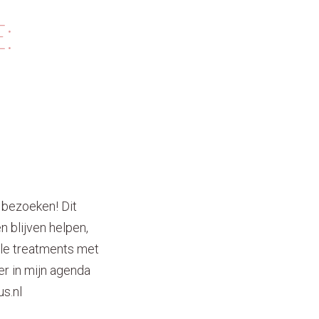
:
n bezoeken! Dit
 blijven helpen,
lle treatments met
ler in mijn agenda
s.nl