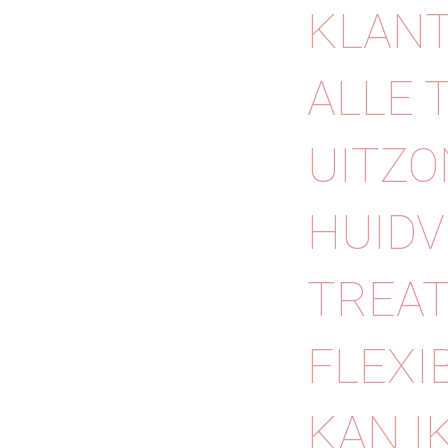
KLANT
ALLE 
UITZO
HUIDV
TREAT
FLEXI
KAN I