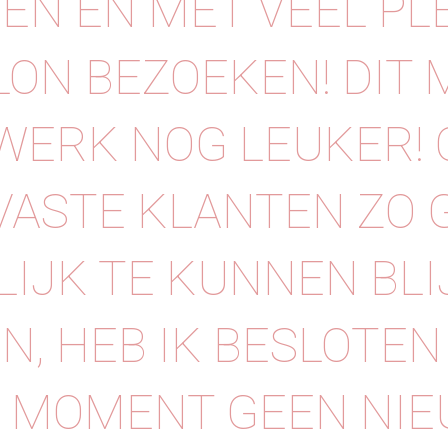
EN EN MET VEEL PL
LON BEZOEKEN! DIT
WERK NOG LEUKER!
VASTE KLANTEN ZO 
IJK TE KUNNEN BLI
N, HEB IK BESLOTE
T MOMENT GEEN NI