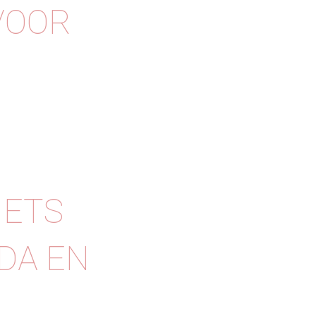
VOOR
IETS
DA EN