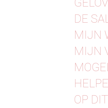
GELOV
DE SA
MIJN 
MIJN 
MOGEL
HELPE
OP DI