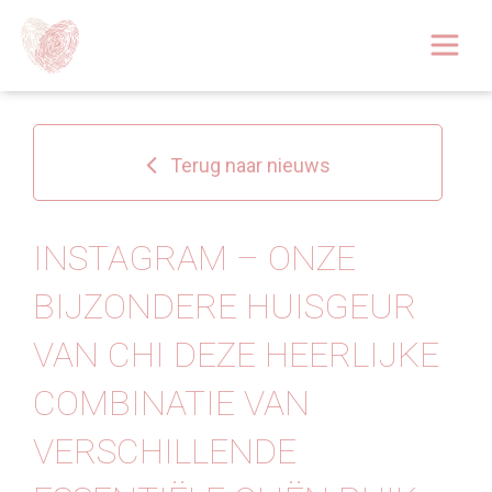
Afspraak boeken
Over
Terug naar nieuws
Huidoplossingen
Behandelingen
INSTAGRAM – ONZE
BIJZONDERE HUISGEUR
Tarieven 2026
VAN CHI DEZE HEERLIJKE
Blog
COMBINATIE VAN
Webshop
VERSCHILLENDE
Afspraak