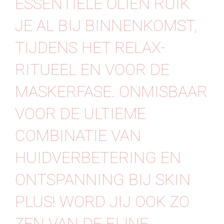
ESSENTIËLE OLIËN RUIK
Contact
JE AL BIJ BINNENKOMST,
TIJDENS HET RELAX-
RITUEEL EN VOOR DE
MASKERFASE. ONMISBAAR
VOOR DE ULTIEME
COMBINATIE VAN
HUIDVERBETERING EN
ONTSPANNING BIJ SKIN
PLUS! WORD JIJ OOK ZO
ZEN VAN DE FIJNE