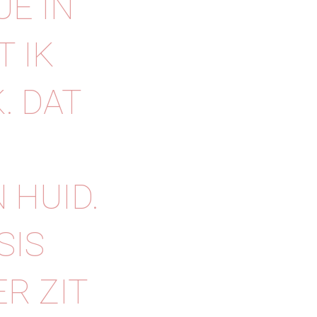
E IN
T IK
. DAT
 HUID.
SIS
ER ZIT