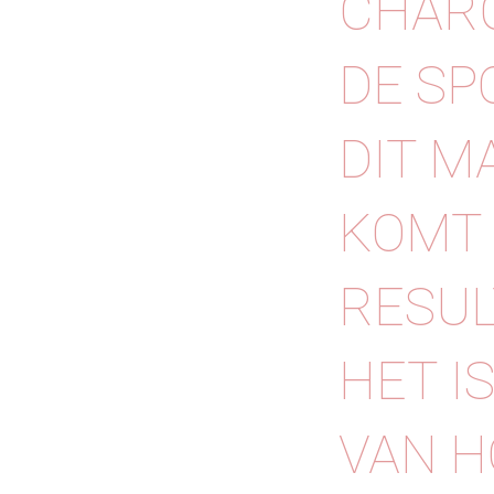
CHARC
DE SP
DIT M
KOMT 
RESUL
HET I
VAN H