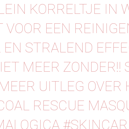
LEIN KORRELTJE IN 
 VOOR EEN REINIGE
 EN STRALEND EFFEC
IET MEER ZONDER!! 
MEER UITLEG OVER 
OAL RESCUE MASQU
ALOGICA #SKINCAR