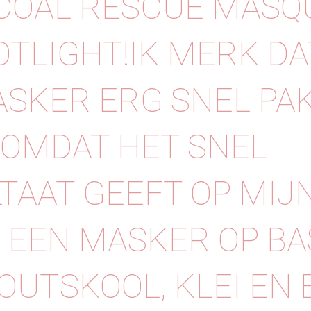
OAL RESCUE MASQU
OTLIGHT!IK MERK DA
ASKER ERG SNEL PAK
OMDAT HET SNEL
TAAT GEEFT OP MIJN
S EEN MASKER OP BA
OUTSKOOL, KLEI EN 