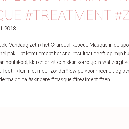
QUE #TREATMENT #
11-2018
ek! Vandaag zet ik het Charcoal Rescue Masque in de spot
snel pak. Dat komt omdat het snel resultaat geeft op mijn hu
 houtskool, klei en er zit een klein korreltje in wat zorgt v
effect. Ik kan niet meer zonder!! Swipe voor meer uitleg ov
dermalogica #skincare #masque #treatment #zen