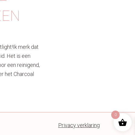
ZEN
light!Ik merk dat
id. Het is een
oor een reinigend,
er het Charcoal
0
Privacy verklaring