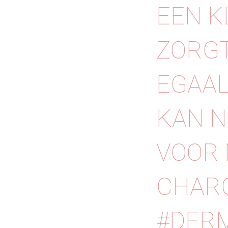
EEN K
ZORGT
EGAAL
KAN N
VOOR 
CHARC
#DERM