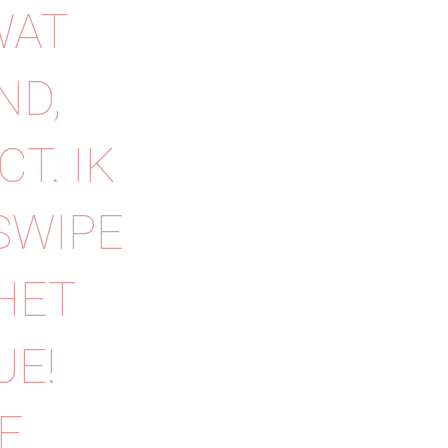
WAT
ND,
T. IK
SWIPE
HET
E!
E