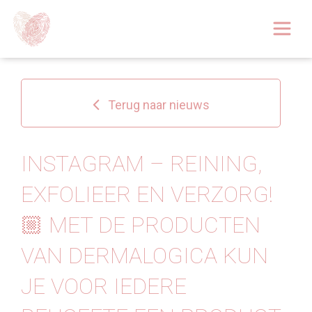
Afspraak boeken
Over
Terug naar nieuws
Huidoplossingen
Behandelingen
INSTAGRAM – REINING,
EXFOLIEER EN VERZORG!
Tarieven 2026
🏼 MET DE PRODUCTEN
Blog
VAN DERMALOGICA KUN
Webshop
JE VOOR IEDERE
Afspraak