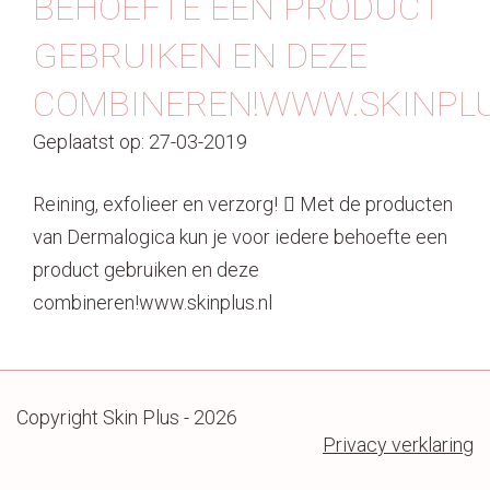
BEHOEFTE EEN PRODUCT
Contact
GEBRUIKEN EN DEZE
COMBINEREN!WWW.SKINPLU
Geplaatst op: 27-03-2019
Reining, exfolieer en verzorg! 🏼 Met de producten
van Dermalogica kun je voor iedere behoefte een
product gebruiken en deze
combineren!www.skinplus.nl
Copyright Skin Plus - 2026
Privacy verklaring