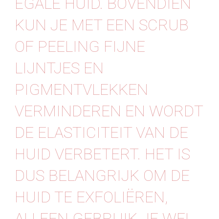
EGALE HUID. BOVENDIEN
Contact
KUN JE MET EEN SCRUB
OF PEELING FIJNE
LIJNTJES EN
PIGMENTVLEKKEN
VERMINDEREN EN WORDT
DE ELASTICITEIT VAN DE
HUID VERBETERT. HET IS
DUS BELANGRIJK OM DE
HUID TE EXFOLIËREN,
ALLEEN GEBRUIK JE WEL