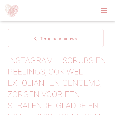
Afspraak boeken
Over
Terug naar nieuws
Huidoplossingen
Behandelingen
INSTAGRAM – SCRUBS EN
PEELINGS, OOK WEL
Tarieven 2026
EXFOLIANTEN GENOEMD,
Blog
ZORGEN VOOR EEN
Webshop
STRALENDE, GLADDE EN
Afspraak