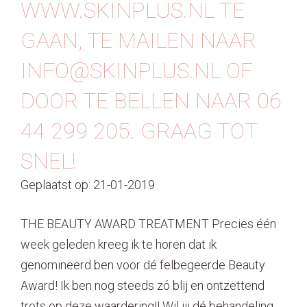
WWW.SKINPLUS.NL TE
GAAN, TE MAILEN NAAR
INFO@SKINPLUS.NL OF
DOOR TE BELLEN NAAR 06
44 299 205. GRAAG TOT
SNEL!
Geplaatst op: 21-01-2019
THE BEAUTY AWARD TREATMENT Precies één
week geleden kreeg ik te horen dat ik
genomineerd ben voor dé felbegeerde Beauty
Award! Ik ben nog steeds zó blij en ontzettend
trots op deze waardering!! Wil jij dé behandeling