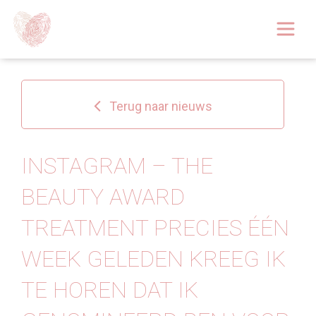
Afspraak boeken
Over
Terug naar nieuws
Huidoplossingen
Behandelingen
INSTAGRAM – THE
BEAUTY AWARD
Tarieven 2026
TREATMENT PRECIES ÉÉN
Blog
WEEK GELEDEN KREEG IK
Webshop
TE HOREN DAT IK
Afspraak