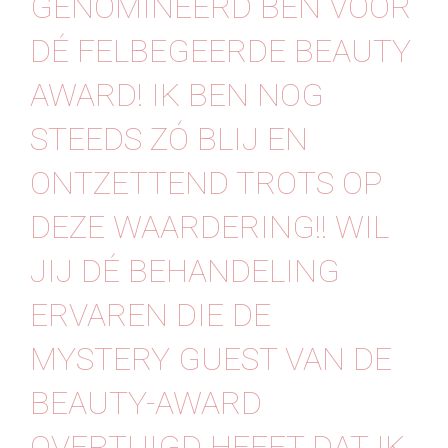
GENOMINEERD BEN VOOR
Contact
DÉ FELBEGEERDE BEAUTY
AWARD! IK BEN NOG
STEEDS ZÓ BLIJ EN
ONTZETTEND TROTS OP
DEZE WAARDERING!! WIL
JIJ DÉ BEHANDELING
ERVAREN DIE DE
MYSTERY GUEST VAN DE
BEAUTY-AWARD
OVERTUIGD HEEFT DAT IK