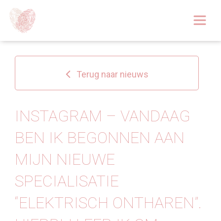
Afspraak boeken
Over
Terug naar nieuws
Huidoplossingen
Behandelingen
INSTAGRAM – VANDAAG
BEN IK BEGONNEN AAN
Tarieven 2026
MIJN NIEUWE
Blog
SPECIALISATIE
Webshop
“ELEKTRISCH ONTHAREN”.
Afspraak