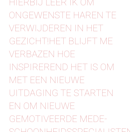
HIERBIJ LEER IK OM
Contact
ONGEWENSTE HAREN TE
VERWIJDEREN IN HET
GEZICHT!HET BLIJFT ME
VERBAZEN HOE
INSPIREREND HET IS OM
MET EEN NIEUWE
UITDAGING TE STARTEN
EN OM NIEUWE
GEMOTIVEERDE MEDE-
SCHOONHEIDSSPECIALISTE