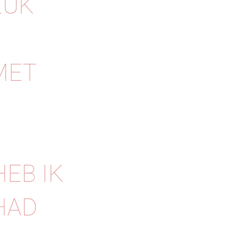
EUK
MET
EB IK
HAD