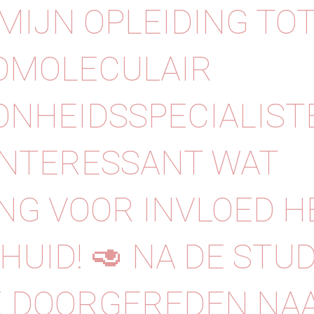
MIJN OPLEIDING TO
OMOLECULAIR
NHEIDSSPECIALISTE
 INTERESSANT WAT
NG VOOR INVLOED H
 HUID! 🥑 NA DE STU
K DOORGEREDEN NA