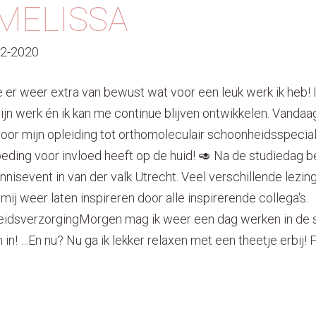
,MELISSA
02-2020
 er weer extra van bewust wat voor een leuk werk ik heb! 
jn werk én ik kan me continue blijven ontwikkelen. Vandaa
or mijn opleiding tot orthomoleculair schoonheidsspeciali
oeding voor invloed heeft op de huid! 🥑 Na de studiedag 
nisevent in van der valk Utrecht. Veel verschillende lezi
mij weer laten inspireren door alle inspirerende collega's.
dsverzorgingMorgen mag ik weer een dag werken in de sa
n in! …En nu? Nu ga ik lekker relaxen met een theetje erbij! 