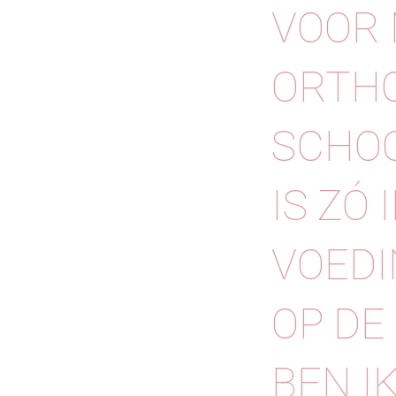
VOOR 
ORTH
SCHOO
IS ZÓ
VOEDI
OP DE
BEN I