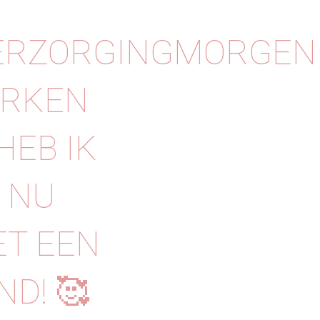
ERZORGINGMORGEN
ERKEN
HEB IK
? NU
ET EEN
ND! 🥰