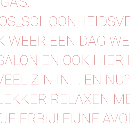
GA'S.
OS_SCHOONHEIDSV
K WEER EEN DAG W
 SALON EN OOK HIER 
VEEL ZIN IN! …EN NU
 LEKKER RELAXEN M
JE ERBIJ! FIJNE AVO