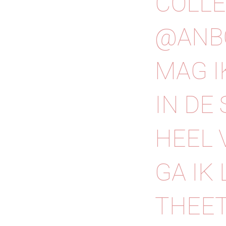
COLLE
@ANB
MAG I
IN DE
HEEL 
GA IK
THEET