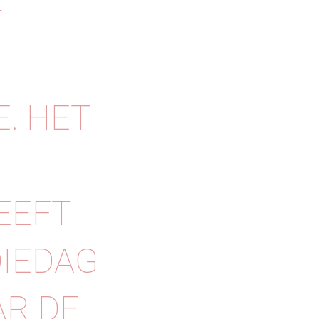
T
. HET
EEFT
DIEDAG
AR DE