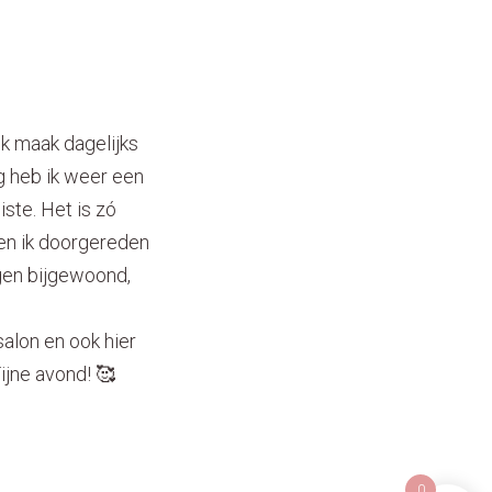
Ik maak dagelijks
g heb ik weer een
ste. Het is zó
ben ik doorgereden
ngen bijgewoond,
lon en ook hier
Fijne avond! 🥰
0