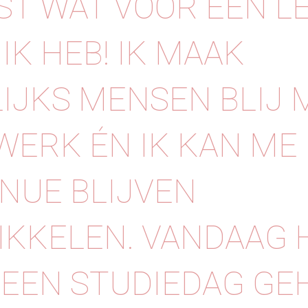
T WAT VOOR EEN L
IK HEB! IK MAAK
IJKS MENSEN BLIJ 
WERK ÉN IK KAN ME
NUE BLIJVEN
KKELEN. VANDAAG H
EEN STUDIEDAG GE