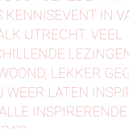
 KENNISEVENT IN V
ALK UTRECHT. VEEL
HILLENDE LEZINGE
WOOND, LEKKER GE
J WEER LATEN INSP
ALLE INSPIRERENDE