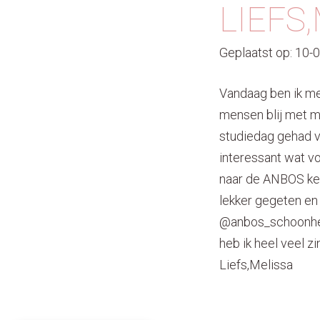
LIEFS
Geplaatst op: 10-
Vandaag ben ik me
mensen blij met mi
studiedag gehad vo
interessant wat v
naar de ANBOS ken
lekker gegeten en 
@anbos_schoonhei
heb ik heel veel zi
Liefs,Melissa