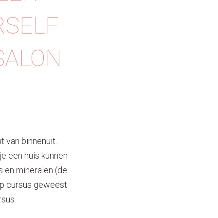
RSELF
SALON
 van binnenuit.
 je een huis kunnen
es en mineralen (de
 op cursus geweest
rsus