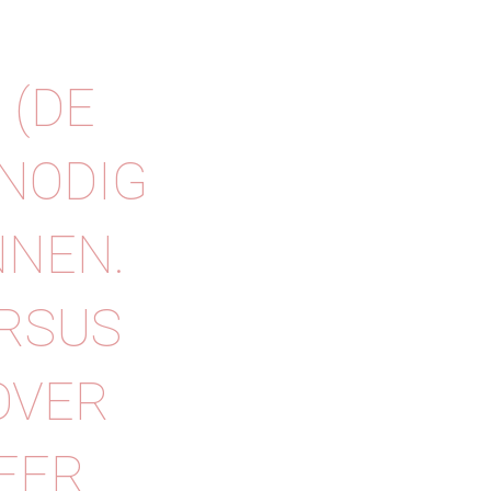
 (DE
 NODIG
NNEN.
URSUS
OVER
EER