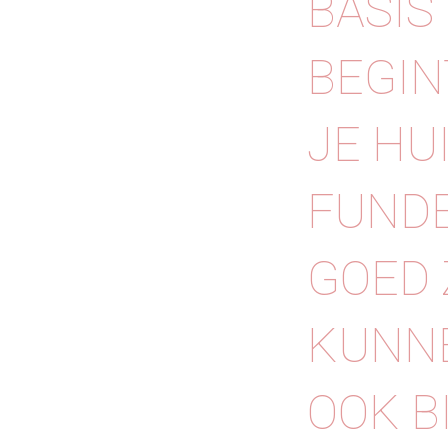
BASIS
BEGIN
JE HU
FUNDE
GOED 
KUNNE
OOK B