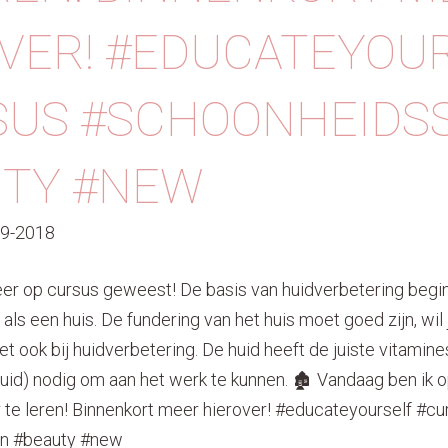
VER! #EDUCATEYOU
SUS #SCHOONHEIDS
UTY #NEW
09-2018
er op cursus geweest! De basis van huidverbetering begint
s als een huis. De fundering van het huis moet goed zijn, wil
t ook bij huidverbetering. De huid heeft de juiste vitamin
huid) nodig om aan het werk te kunnen. 🏚️ Vandaag ben ik
 te leren! Binnenkort meer hierover! #educateyourself #cu
n #beauty #new