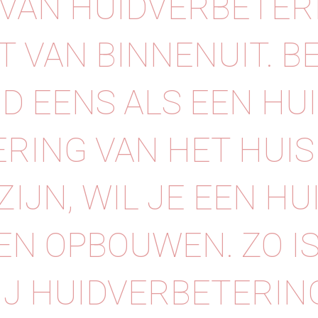
 VAN HUIDVERBETER
T VAN BINNENUIT. B
ID EENS ALS EEN HUI
RING VAN HET HUI
ZIJN, WIL JE EEN HU
N OPBOUWEN. ZO IS
IJ HUIDVERBETERING