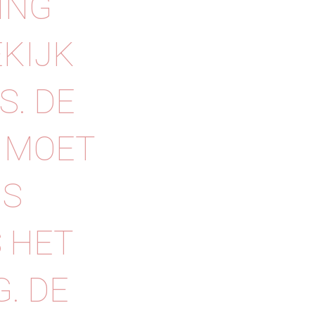
ING
EKIJK
S. DE
S MOET
IS
 HET
. DE