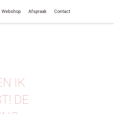
Webshop
Afspraak
Contact
N IK
T! DE