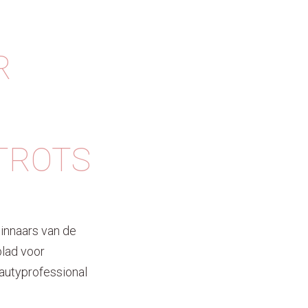
R
TROTS
innaars van de
blad voor
autyprofessional