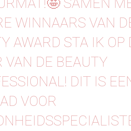
URMAT!🤩 SAMEN M
E WINNAARS VAN D
Y AWARD STA IK OP 
 VAN DE BEAUTY
ESSIONAL! DIT IS EE
AD VOOR
NHEIDSSPECIALIST