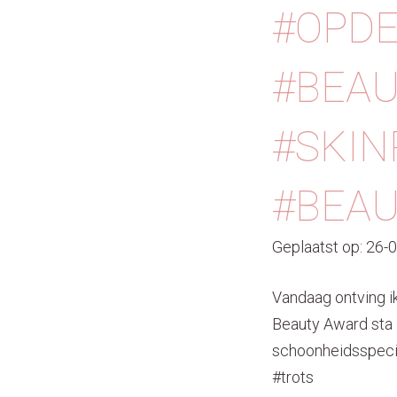
#OPD
#BEA
#SKIN
#BEAU
Geplaatst op: 26-
Vandaag ontving i
Beauty Award sta i
schoonheidsspeci
#trots