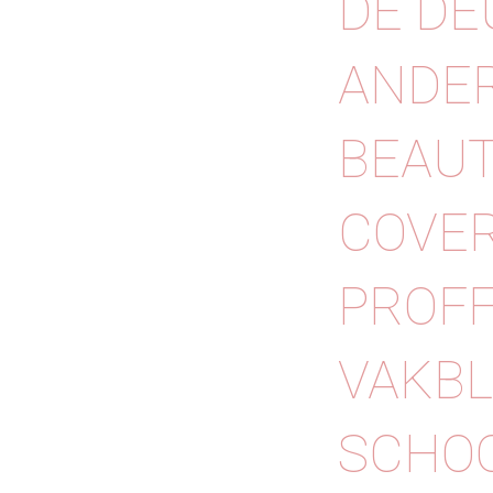
DE DE
ANDER
BEAUT
COVER
PROFF
VAKBL
SCHOO