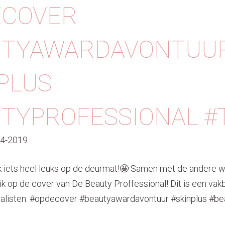
ECOVER
UTYAWARDAVONTUU
PLUS
TYPROFESSIONAL #
04-2019
k iets heel leuks op de deurmat!🤩 Samen met de andere w
k op de cover van De Beauty Proffessional! Dit is een vak
alisten. #opdecover #beautyawardavontuur #skinplus #be