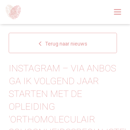
Afspraak boeken
Over
Terug naar nieuws
Huidoplossingen
Behandelingen
INSTAGRAM – VIA ANBOS
GA IK VOLGEND JAAR
Tarieven 2026
STARTEN MET DE
Blog
OPLEIDING
Webshop
'ORTHOMOLECULAIR
Afspraak