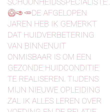
SCHOONHEIDSSPECIALISTE'.
Contact
🥝🥑🥕DE AFGELOPEN
JAREN HEB IK GEMERKT
DAT HUIDVERBETERING
VAN BINNENUIT
ONMISBAAR IS OM EEN
GEZONDE HUIDCONDITIE
TE REALISEREN. TIJDENS
MIJN NIEUWE OPLEIDING
ZAL IK ALLES LEREN OVER
VOEDING EN DE RELATIE