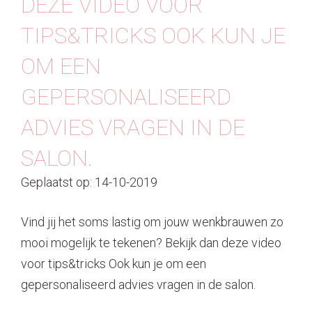
DEZE VIDEO VOOR
Contact
TIPS&TRICKS OOK KUN JE
OM EEN
GEPERSONALISEERD
ADVIES VRAGEN IN DE
SALON.
Geplaatst op: 14-10-2019
Vind jij het soms lastig om jouw wenkbrauwen zo
mooi mogelijk te tekenen? Bekijk dan deze video
voor tips&tricks Ook kun je om een
gepersonaliseerd advies vragen in de salon.