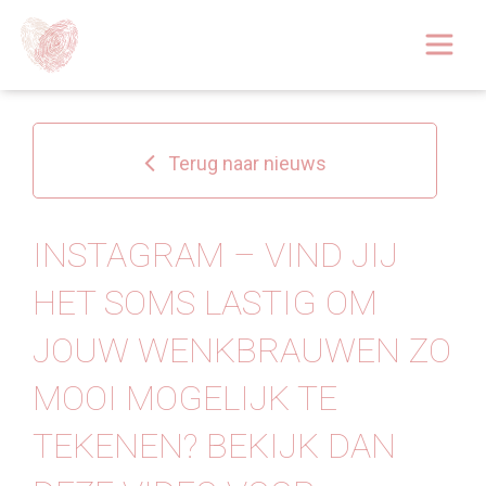
Afspraak boeken
Over
Terug naar nieuws
Huidoplossingen
Behandelingen
INSTAGRAM – VIND JIJ
HET SOMS LASTIG OM
Tarieven 2026
JOUW WENKBRAUWEN ZO
Blog
MOOI MOGELIJK TE
Webshop
TEKENEN? BEKIJK DAN
Afspraak